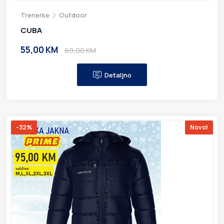
Trenerke
Outdoor
CUBA
55,00 KM
69,00 KM
Detaljno
-32%
Novo!