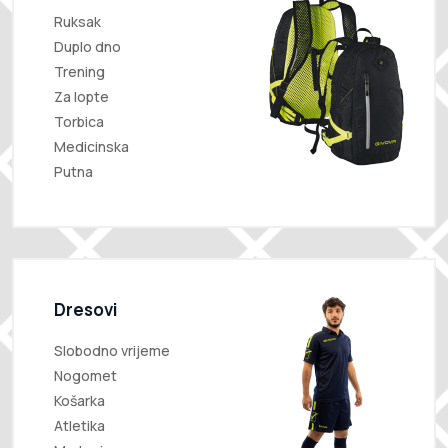
Ruksak
Duplo dno
Trening
Za lopte
Torbica
Medicinska
Putna
Dresovi
Slobodno vrijeme
Nogomet
Košarka
Atletika