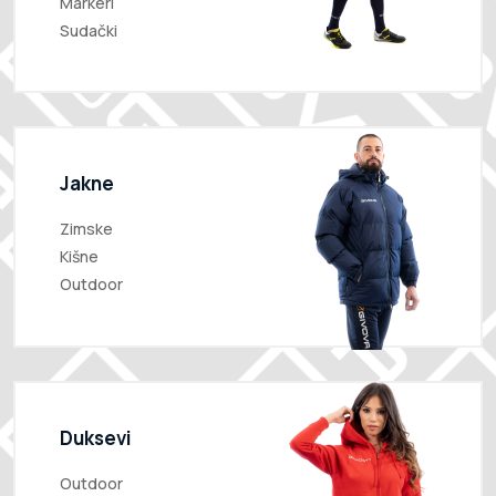
Markeri
Sudački
Jakne
Zimske
Kišne
Outdoor
Duksevi
Outdoor