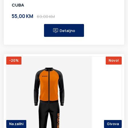
CUBA
55,00 KM
69,00 KM
Detaljno
-20%
Novo!
Na zalihi
Givova