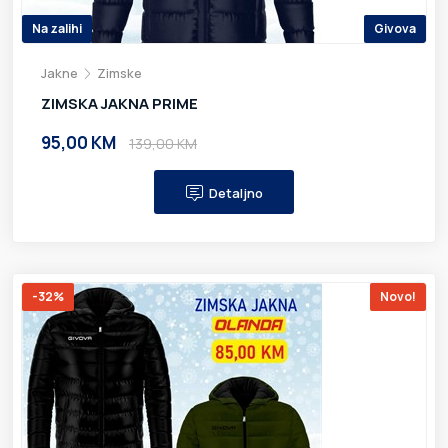
Na zalihi
Givova
Jakne
Zimske
ZIMSKA JAKNA PRIME
95,00 KM
139,00 KM
Detaljno
-32%
Novo!