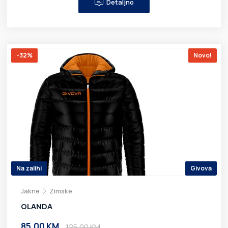
Detaljno
-32%
Novo!
Na zalihi
Givova
Jakne
Zimske
OLANDA
85,00 KM
125,00 KM