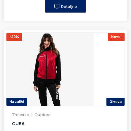
Detaljno
-20%
Novo!
Na zalihi
Givova
Trenerke
Outdoor
CUBA