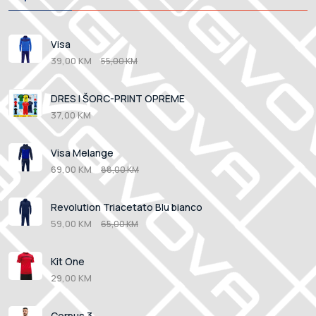
Visa
39,00 KM
55,00 KM
DRES I ŠORC-PRINT OPREME
37,00 KM
Visa Melange
69,00 KM
88,00 KM
Revolution Triacetato Blu bianco
59,00 KM
65,00 KM
Kit One
29,00 KM
Corpus 3