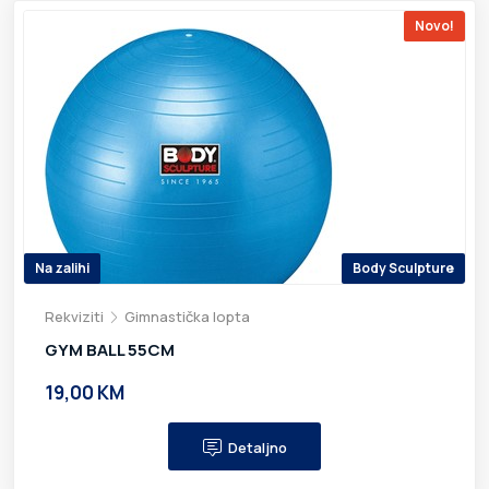
Novo!
Na zalihi
Body Sculpture
Rekviziti
Gimnastička lopta
GYM BALL 55CM
19,00 KM
Detaljno