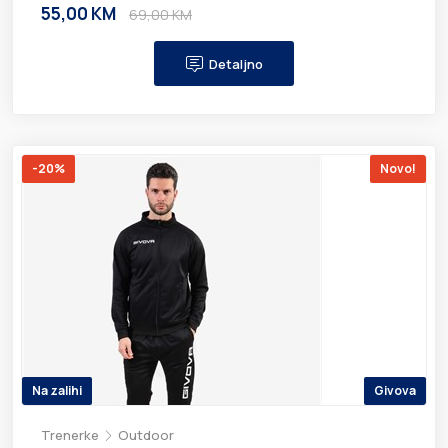
55,00 KM
69,00 KM
Detaljno
-20%
Novo!
Na zalihi
Givova
Trenerke
Outdoor