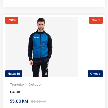
-20%
Novo!
Na zalihi
Givova
Trenerke
Outdoor
CUBA
55,00 KM
69,00 KM