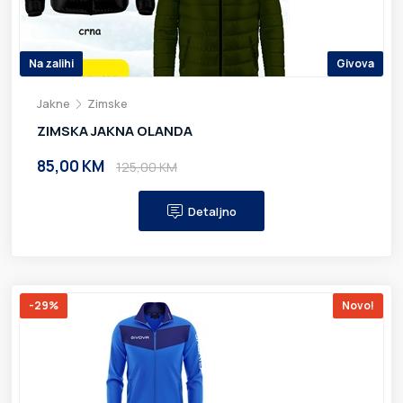
Na zalihi
Givova
Jakne
Zimske
ZIMSKA JAKNA OLANDA
85,00 KM
125,00 KM
Detaljno
-29%
Novo!