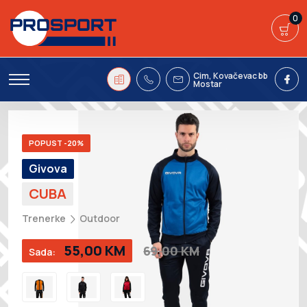
0
Cim, Kovačevac bb
Mostar
POPUST -20%
Givova
CUBA
Trenerke
Outdoor
55,00 KM
69,00 KM
Sada: