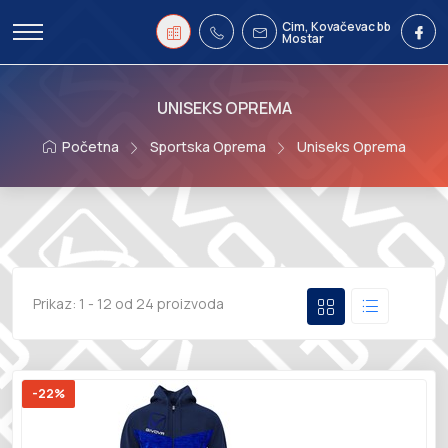
Cim, Kovačevac bb
Mostar
UNISEKS OPREMA
Početna
Sportska Oprema
Uniseks Oprema
Prikaz:
1 - 12 od 24 proizvoda
-22%