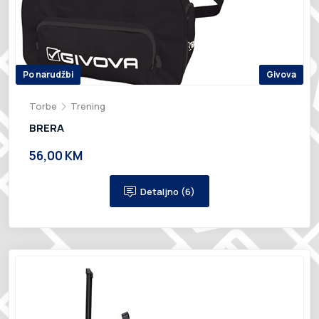
Po narudžbi
Givova
Torbe
Trening
BRERA
56,00 KM
Detaljno (6)