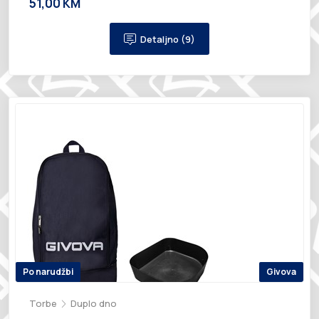
51,00 KM
Detaljno (9)
Po narudžbi
Givova
Torbe
Duplo dno