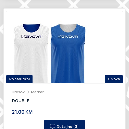
Po narudžbi
Givova
Dresovi
Markeri
DOUBLE
21,00 KM
Detaljno (3)