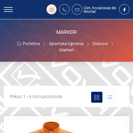
Cim, Kovačevac bb
Mostar
MARKERI
Početna
Sportska Oprema
Dresovi
Markeri
Prikaz:
1 - 4 od 4 proizvoda