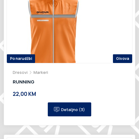
Po narudžbi
Givova
Dresovi
Markeri
RUNNING
22,00 KM
Detaljno (3)