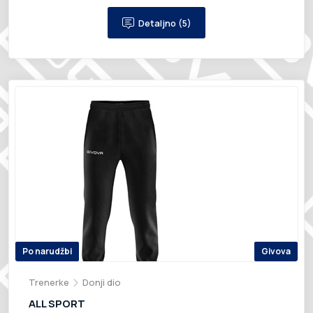
Detaljno (5)
Po narudžbi
Givova
Trenerke
Donji dio
ALL SPORT