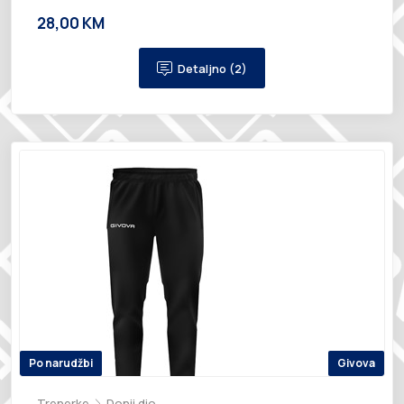
28,00 KM
Detaljno (2)
Po narudžbi
Givova
Trenerke
Donji dio