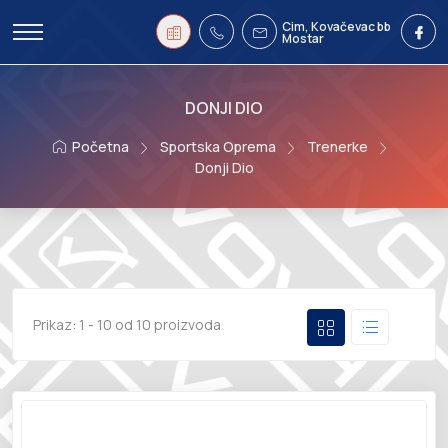
Cim, Kovačevac bb
Mostar
DONJI DIO
Početna
Sportska Oprema
Trenerke
Donji Dio
Prikaz:
1 - 10 od 10 proizvoda