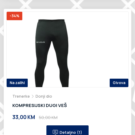
-34%
Na zalihi
Givova
Trenerke
Donji dio
KOMPRESIJSKI DUGI VEŠ
33,00 KM
50,00 KM
Detaljno (1)