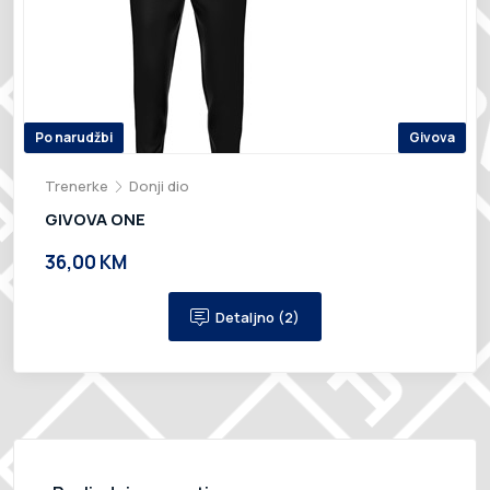
Po narudžbi
Givova
Trenerke
Donji dio
GIVOVA ONE
36,00 KM
Detaljno (2)